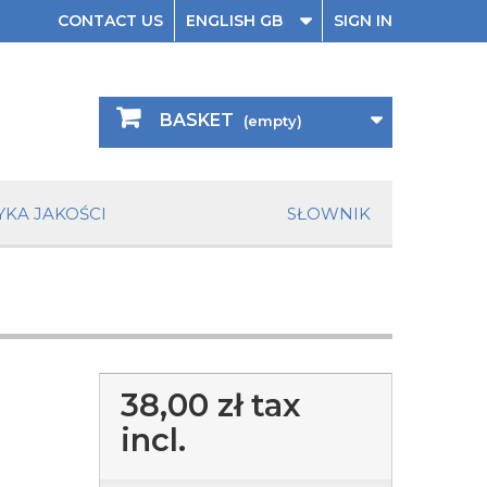
CONTACT US
ENGLISH GB
SIGN IN
BASKET
(empty)
YKA JAKOŚCI
SŁOWNIK
38,00 zł
tax
incl.