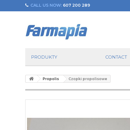
CALL US NOW:
607 200 289
PRODUKTY
CONTACT
Propolis
Czopki propolisowe