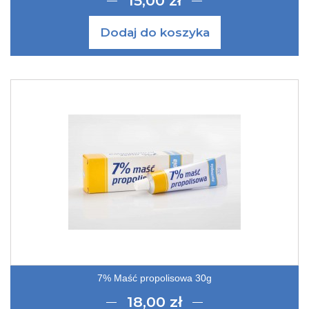
15,00 zł
Dodaj do koszyka
7% Maść propolisowa 30g
18,00 zł